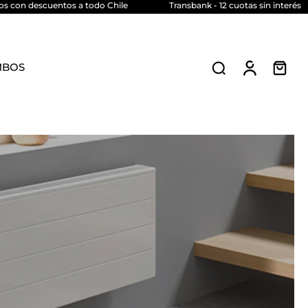
con descuentos a todo Chile
Transbank - 12 cuotas sin interés
MBOS