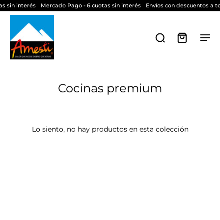
s sin interés
Mercado Pago - 6 cuotas sin interés
Envíos con descuentos a to
Cocinas premium
Lo siento, no hay productos en esta colección