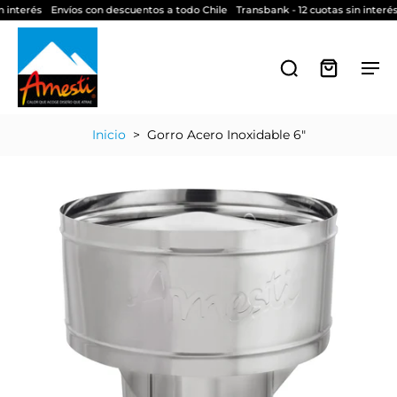
 interés
Envíos con descuentos a todo Chile
Transbank - 12 cuotas sin interés
Inicio
>
Gorro Acero Inoxidable 6"