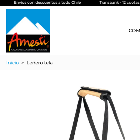
Envíos con descuentos a todo Chile
Transbank - 12 cuotas si
saltar
al
contenido
COM
Inicio
>
Leñero tela
Saltar
a
información
del
producto