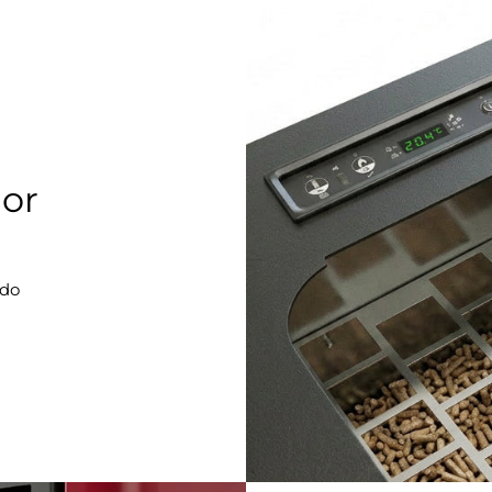
lor
ido