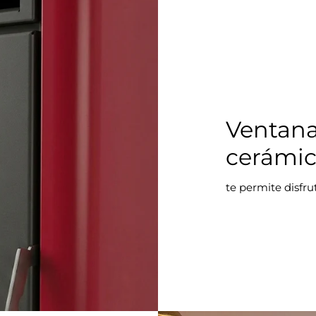
Ventana
cerámi
te permite disfrut