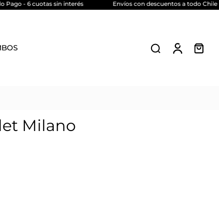
 cuotas sin interés
Envíos con descuentos a todo Chile
MBOS
let Milano