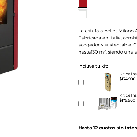
La estufa a pellet Milano A
Fabricada en Italia, comb
acogedor y sustentable. C
hasta130 m², siendo una a
Incluye tu kit:
Kit de In
$134.900
Kit de In
$179.900
Hasta 12 cuotas sin inter