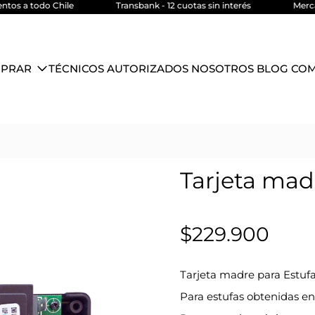
os a todo Chile
Transbank - 12 cuotas sin interés
Mercado
PRAR
TÉCNICOS AUTORIZADOS
NOSOTROS
BLOG
CO
Tarjeta mad
$229.900
Tarjeta madre para Estufa
Para estufas obtenidas ent