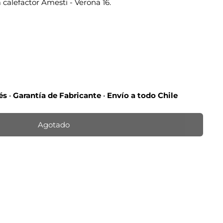
 calefactor Amesti - Verona 16.
rés
•
Garantía de Fabricante
•
Envío a todo Chile
Agotado