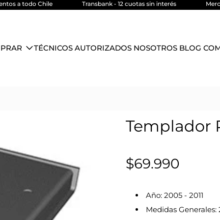
os a todo Chile
Transbank - 12 cuotas sin interés
Mercad
PRAR
TÉCNICOS AUTORIZADOS
NOSOTROS
BLOG
CO
Templador 
$69.990
Año: 2005 - 2011
Medidas Generales: 