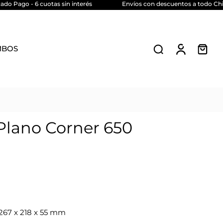
o Pago - 6 cuotas sin interés
Envíos con descuentos a todo Chile
MBOS
Plano Corner 650
267 x 218 x 55 mm