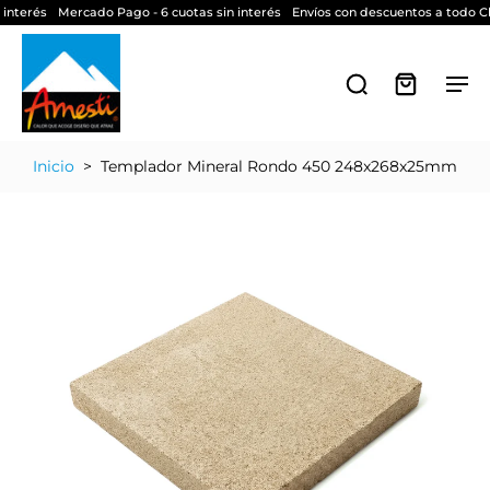
 interés
Mercado Pago - 6 cuotas sin interés
Envíos con descuentos a todo Ch
Inicio
>
Templador Mineral Rondo 450 248x268x25mm